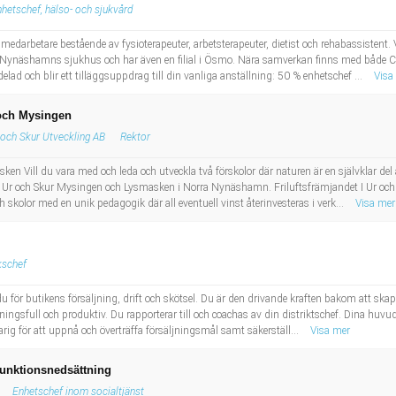
hetschef, hälso- och sjukvård
rbetare bestående av fysioterapeuter, arbetsterapeuter, dietist och rehabassistent. Vi
 på Nynäshamns sjukhus och har även en filial i Ösmo. Nära samverkan finns med både
ad och blir ett tilläggsuppdrag till din vanliga anställning: 50 % enhetschef ...
Visa
 och Mysingen
r och Skur Utveckling AB
Rektor
sken Vill du vara med och leda och utveckla två förskolor där naturen är en självklar de
 I Ur och Skur Mysingen och Lysmasken i Norra Nynäshamn. Friluftsfrämjandet I Ur och
ch skolor med en unik pedagogik där all eventuell vinst återinvesteras i verk...
Visa mer
kschef
du för butikens försäljning, drift och skötsel. Du är den drivande kraften bakom att ska
meningsfull och produktiv. Du rapporterar till och coachas av din distriktschef. Dina hu
rig för att uppnå och överträffa försäljningsmål samt säkerställ...
Visa mer
 funktionsnedsättning
Enhetschef inom socialtjänst