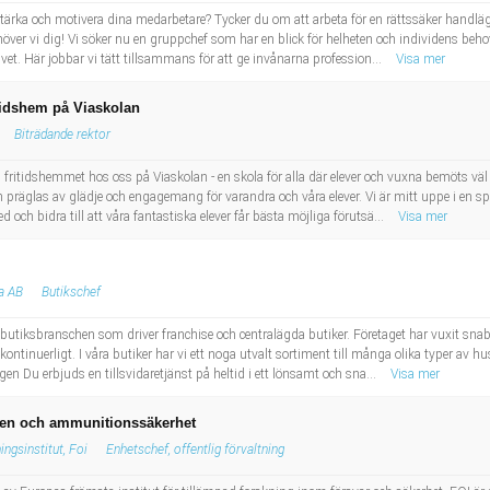
stärka och motivera dina medarbetare? Tycker du om att arbeta för en rättssäker handlä
ver vi dig! Vi söker nu en gruppchef som har en blick för helheten och individens beho
et. Här jobbar vi tätt tillsammans för att ge invånarna profession...
Visa mer
itidshem på Viaskolan
Biträdande rektor
ritidshemmet hos oss på Viaskolan - en skola för alla där elever och vuxna bemöts vä
präglas av glädje och engagemang för varandra och våra elever. Vi är mitt uppe i en s
d och bidra till att våra fantastiska elever får bästa möjliga förutsä...
Visa mer
a AB
Butikschef
utiksbranschen som driver franchise och centralägda butiker. Företaget har vuxit snabbt
tinuerligt. I våra butiker har vi ett noga utvalt sortiment till många olika typer av hu
n Du erbjuds en tillsvidaretjänst på heltid i ett lönsamt och sna...
Visa mer
apen och ammunitionssäkerhet
ngsinstitut, Foi
Enhetschef, offentlig förvaltning