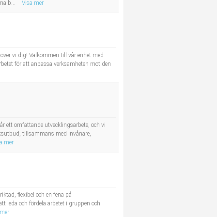
ma b...
Visa mer
över vi dig! Välkommen till vår enhet med
arbetet för att anpassa verksamheten mot den
 ett omfattande utvecklingsarbete, och vi
teksutbud, tillsammans med invånare,
a mer
iktad, flexibel och en fena på
t leda och fördela arbetet i gruppen och
 mer