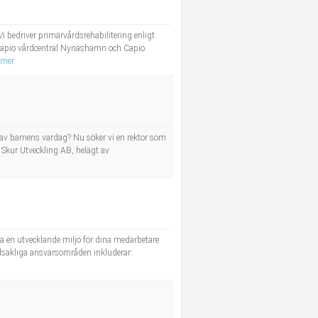
 bedriver primärvårdsrehabilitering enligt
 Capio vårdcentral Nynäshamn och Capio
 mer
l av barnens vardag? Nu söker vi en rektor som
 Skur Utveckling AB, helägt av
pa en utvecklande miljö för dina medarbetare
vudsakliga ansvarsområden inkluderar: