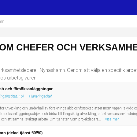
amn
SOM CHEFER OCH VERKSAMHE
rksamhetsledare i Nynäshamn. Genom att välja en specifik arbets
hos arbetsgivaren.
labb och försöksanläggningar
ngsinstitut, Foi
Planeringschef
e för utveckling och underhåll av forskningslabb ochförsöksplatser inom vapen, skydd och
rsöksanläggningsobjekt och bidra till långsiktig utveckling, effektivresursanvändning oc
ö och ett samhällsviktigt arbete! Om tjänsten Som projektledare...
Visa mer
n (delad tjänst 50/50)