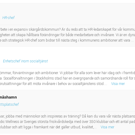
HR-chef
bete i en expansiv skärgårdskommun? Är du redo att ta HR-ledarskapet för vår kommun t
gheten att skapa hållbara förändringar för både medarbetare och invånare. Vi är en dy
e och strategisk HR-chef som bidrar till nästa steg i kommunens ambitioner att vara ...
Enhetschef inom socialtjänst
ar, förväntningar och ambitioner. Vi jobbar för alla som lever här idag och i framtiden
 Socialförvaltningen i Stockholms stad har en övergripande och samordnande roll för s
tsättningar för att möta invånare i behov av socialtjänstens stöd....
Visa mer
Nynäshamn
ottsplatschef
nsvar, jobba med människor och inspireras av träning? Då kan du vara vår nästa platsans
dic Wellness är Sveriges största friskvårdskedja med över 350 klubbar och ett antal pa
lubbar och att ligga i framkant när det gäller utbud, kvalitet,...
Visa mer