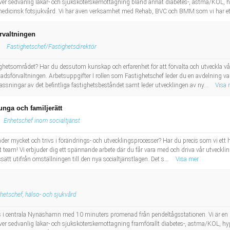
utöver sedvanlig läkar- och sjuksköterskemottagning bland annat diabetes-, astma/KOL, 
edicinsk fotsjukvård. Vi har även verksamhet med Rehab, BVC och BMM som vi har ett
rvaltningen
Fastighetschef/Fastighetsdirektör
ighetsområdet? Har du dessutom kunskap och erfarenhet för att förvalta och utveckla vå
sförvaltningen. Arbetsuppgifter I rollen som Fastighetschef leder du en avdelning va
ssningar av det befintliga fastighetsbeståndet samt leder utvecklingen av ny...
Visa 
unga och familjerätt
Enhetschef inom socialtjänst
änder mycket och trivs i förändrings- och utvecklingsprocesser? Har du precis som vi 
 team! Vi erbjuder dig ett spännande arbete där du får vara med och driva vår utveckling
sätt utifrån omställningen till den nya socialtjänstlagen. Det s...
Visa mer
hetschef, hälso- och sjukvård
i centrala Nynäshamn med 10 minuters promenad från pendeltågsstationen. Vi är en 
utöver sedvanlig läkar- och sjuksköterskemottagning framförallt diabetes-, astma/KOL, h