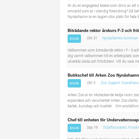
Är du en engagerad ledare som drivs av att 
omvärld som är i ständig förändring? Då behö
Nynäshamn är en lagom stor plats för hela liv
Biträdande rektor årskurs F-3 och fr
Okt 31
Nynäshamns kommun
Ansök
Välkommen som biträdande rektor i F–3 och f
dig varmt välkommen till en arbetsplats som 
utveckla skola och fritidshem. Vill du vara me
Butikschef till Arken Zoo Nynäshamn
Okt 3
Zoo Support Scandinavi
Ansök
Arken Zoo är en rikstäckande kedja inom zoob
expandera och varumärket Arken Zoo stärks kon
kärlek, kunskap och kvalitet. Om anställninge
Chef till enheten för Undervattensv
Sep 19
Totalförsvarets Forskni
Ansök