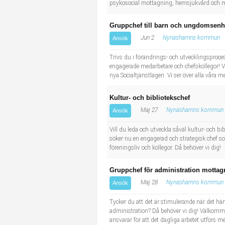
psykosocial mottagning, hemsjukvård och m
Gruppchef till barn och ungdomsenh
Jun 2
Nynäshamns kommun
Ansök
Trivs du i förändrings- och utvecklingsproc
engagerade medarbetare och chefskollegor! V
nya Socialtjänstlagen. Vi ser över alla våra m
Kultur- och bibliotekschef
Maj 27
Nynäshamns kommun
Ansök
Vill du leda och utveckla såväl kultur- oc
söker nu en engagerad och strategisk chef s
föreningsliv och kollegor. Då behöver vi dig
Gruppchef för administration motta
Maj 28
Nynäshamns kommun
Ansök
Tycker du att det är stimulerande när det hän
administration? Då behöver vi dig! Välkommen
ansvarar för att det dagliga arbetet utförs m