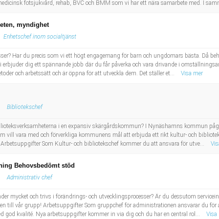
edicinsk fotsjukvård, rehab, BVC och BMM som vi har ett nära samarbete med. I sam
eten, myndighet
Enhetschef inom socialtjänst
esser? Har du precis som vi ett högt engagemang för barn och ungdomars bästa. Då beh
i erbjuder dig ett spännande jobb där du får påverka och vara drivande i omställnings
etoder och arbetssätt och är öppna för att utveckla dem. Det ställer et...
Visa mer
Bibliotekschef
h biblioteksverksamheterna i en expansiv skärgårdskommun? I Nynäshamns kommun pågår
om vill vara med och förverkliga kommunens mål att erbjuda ett rikt kultur- och biblio
! Arbetsuppgifter Som Kultur- och bibliotekschef kommer du att ansvara för utve...
Vis
gning Behovsbedömt stöd
Administrativ chef
der mycket och trivs i förändrings- och utvecklingsprocesser? Är du dessutom serviceinr
 till vår grupp! Arbetsuppgifter Som gruppchef för administrationen ansvarar du för at
ed god kvalité. Nya arbetsuppgifter kommer in via dig och du har en central rol...
Visa