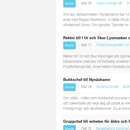
Mar 30
Capio Sverige AB
En
Ansök
Industriell tillverkning
Behandlingsassistent/Socialpedagog
Om oss Verksamheten i Nynäshamn har 14 meda
Installation, drift, underhåll
Tandsköterska
avtal med Region Stockholm. Vi håller till
vårdcentral Ösmo. Om tjänsten Tjänsten är del
Kropps- och skönhetsvård
Budbilsförare
Rektor till I Ur och Skur Lysmasken
Mar 11
Friluftsfrämjandet I U
Ansök
Kultur, media, design
Tidningsbud/Tidningsdistributör
Rektor till I Ur och Skur Mysingen och Lysma
Militärt arbete
Lärare i fritidshem/Fritidspedagog
tillsammans med oss vill fortsätta utveckla
Friluftsfrämjandet, driver tretton förskolor o
Naturbruk
Taxiförare/Taxichaufför
Butikschef till Nynäshamn
Mar 24
Dollarstore AB
Buti
Ansök
Naturvetenskapligt arbete
Läkarsekreterare/Vårdadmin/Medicinsk sekreterare
Om rollen: I rollen som butikschef ansvarar 
och säkerställer att varje dag på jobbet är 
Pedagogiskt arbete
Lastbilsförare m.fl.
Försäljnings- och resultatansvar: Du är ansva
Sanering och renhållning
Fastighetsskötare
Gruppchef till enheten för äldre och
Feb 10
Nynäshamns kommun
Ansök