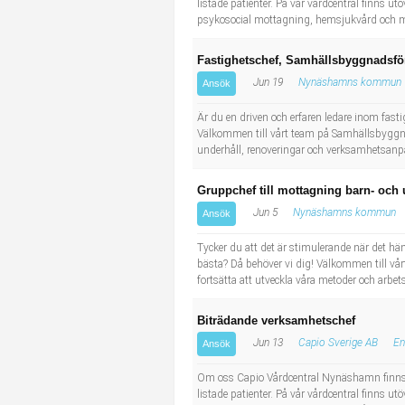
listade patienter. På vår vårdcentral finns 
psykosocial mottagning, hemsjukvård och m
Fastighetschef, Samhällsbyggnadsfö
Jun 19
Nynäshamns kommun
Ansök
Är du en driven och erfaren ledare inom fast
Välkommen till vårt team på Samhällsbyggnad
underhåll, renoveringar och verksamhetsanpa
Gruppchef till mottagning barn- och 
Jun 5
Nynäshamns kommun
Ansök
Tycker du att det är stimulerande när det h
bästa? Då behöver vi dig! Välkommen till vårt
fortsätta att utveckla våra metoder och arbets
Biträdande verksamhetschef
Jun 13
Capio Sverige AB
En
Ansök
Om oss Capio Vårdcentral Nynäshamn finns 
listade patienter. På vår vårdcentral finns 