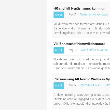
HR-chef till Nynäshamns kommun
Maj 7
Nynäshamns kommun
Ansök
Vill du vara med och forma framtidens HR-ar
Då behöver vi dig! I Nynäshamn får du möjli
utvecklingsfokus, och nu söker vi en drivand
Vik Enhetschef Hamnvikshemmet
Maj 14
Stockholms kommun
Ansök
Stockholm – vår huvudstad med miljoner drömm
och annorlunda med oss – för stockholmarna.
funktionshinderområdet. Här skapas goda föru
Platsansvarig till Nordic Wellness 
Maj 5
Sportlife M W AB
Idr
Ansök
Är du en naturlig ledare som gillar att ta a
utveckling och träningsglädje varje dag! Nor
unika möjligheter att ständigt utveckla våra k