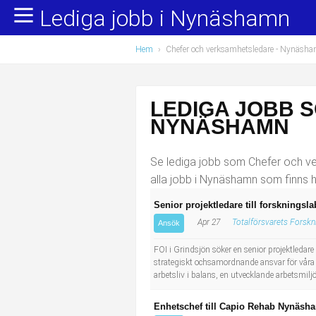
Lediga jobb i Nynäshamn
Yrkesområden
Populära jobb
Hem
›
Chefer och verksamhetsledare
- Nynäsh
Administration, ekonomi, juridik
Undersköterska, hemtjänst och äldreboende
Bygg och anläggning
Städare/Lokalvårdare
LEDIGA JOBB 
Chefer och verksamhetsledare
Barnskötare
NYNÄSHAMN
Data/IT
Lärare i förskola/Förskollärare
Se lediga jobb som Chefer och ve
alla jobb i Nynäshamn som finns 
Försäljning, inköp, marknadsföring
Lagerarbetare
Senior projektledare till forsknings
Apr 27
Totalförsvarets Forskni
Hantverksyrken
Bussförare/Busschaufför
Ansök
FOI i Grindsjön söker en senior projektledar
Hotell, restaurang, storhushåll
Elevassistent
strategiskt ochsamordnande ansvar för våra fö
arbetsliv i balans, en utvecklande arbetsmilj
Hälso- och sjukvård
Personlig assistent
Enhetschef till Capio Rehab Nynäsham