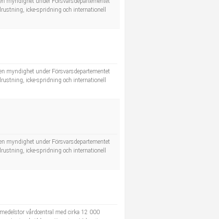
 är en myndighet under Försvarsdepartementet
drustning, icke-spridning och internationell
 är en myndighet under Försvarsdepartementet
drustning, icke-spridning och internationell
 är en myndighet under Försvarsdepartementet
drustning, icke-spridning och internationell
medelstor vårdcentral med cirka 12 000