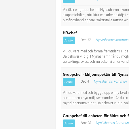
Socialt arbete
Informatör/Kommunikatör
Vi söker en gruppchef till Nynäshamns kommu
skapa stabilitet, struktur och arbetsglädje 
Säkerhetsarbete
Brevbärare
biståndshandläggare, säkerställa rättssäker
Tekniskt arbete
Sjuksköterska, grundutbildad
HR-chef
Dec 17
Nynäshamns kommun
Ansök
Transport
Kock, storhushåll
Vill du vara med och forma framtidens HR-ar
Då behöver vi dig! I Nynäshamn får du möjli
Undersköterska, vård- o specialavd. o mottagning
utvecklingsfokus, och nu söker vi en drivand
Bibliotekarie
Gruppchef - Miljöinspektör till Ny
Dec 4
Nynäshamns kommun
Ansök
Administrativ assistent
Vill du vara med och bygga upp en ny lokal m
kommunens nya miljöverksamhet. Är du en eng
Lärare i gymnasiet
myndighetsutövning? Då behöver vi dig! Vä
Gruppchef till enheten för äldre och
Nov 28
Nynäshamns kommun
Ansök