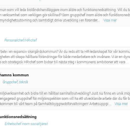
n som vill leda biståndshandläggare inom äldre och funktionsnedsättning. Vill du ta 
i en verksamhet som verkligen gör skillnad? Som gruppchef inom äldre och funktionsnedsät
 myndighetsutövning och samtidigt driva utveckling i en föränder...
Visa mer
Personalchef/HR-chef
bete i en expansiv skärgårdskommun? Är du redo att ta HR-ledarskapet för vår kommun t
gheten att skapa hållbara förändringar för både medarbetare och invånare. Vi är en dy
e och strategisk HR-chef som bidrar till nästa steg i kommunens ambitioner att vara ...
näshamns kommun
Gruppchef, teknik
iljöverksamhet och bidra till en hållbar samhällsutveckling? Just nu finns en unik möj
agerad gruppchef för miljöinspektion som vill ha ett utvecklande arbete där du får bi
lkommen till vårt team på Samhällsbyggnadsförvaltningen! Arbetsuppgi...
Visa mer
 funktionsnedsättning
Enhetschef inom socialtjänst