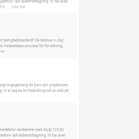
hypertoni- och äldremottagning. Vi har även
 n...
Visa mer
rt fastighetsbestånd? Då behöver vi dig!
rs medarbetare ansvarar för förvaltning,
mer
ett högt engagemang för barn och ungdomars
! Vi är öppna för förändring och är redo att
medelstor vårdcentral med drygt 12200
ypertoni- och äldremottagning. Vi har även