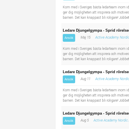
Industriell tillverkning
Behandlingsassistent/Socialpedagog
Kom med i Sveriges bästa ledarteam inom idrot
ger dig möjligheten att inspirera och motivera
barnen. Det kan knappast bli roligare! Jobbe
Installation, drift, underhåll
Tandsköterska
Ledare Djungelgympa - Sprid rörelse
Kropps- och skönhetsvård
Budbilsförare
Maj 15
Active Academy Nordi
Ansök
Kultur, media, design
Tidningsbud/Tidningsdistributör
Kom med i Sveriges bästa ledarteam inom idrot
ger dig möjligheten att inspirera och motivera
barnen. Det kan knappast bli roligare! Jobbe
Militärt arbete
Lärare i fritidshem/Fritidspedagog
Ledare Djungelgympa - Sprid rörelse
Naturbruk
Taxiförare/Taxichaufför
Aug 11
Active Academy Nordi
Ansök
Naturvetenskapligt arbete
Läkarsekreterare/Vårdadmin/Medicinsk sekreterare
Kom med i Sveriges bästa ledarteam inom idrot
ger dig möjligheten att inspirera och motivera
barnen. Det kan knappast bli roligare! Jobbe
Pedagogiskt arbete
Lastbilsförare m.fl.
Ledare Djungelgympa - Sprid rörelse
Sanering och renhållning
Fastighetsskötare
Aug 5
Active Academy Nordic
Ansök