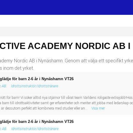
ACTIVE ACADEMY NORDIC AB 
cademy Nordic AB i Nynäshamn. Genom att välja ett specifikt yrke 
s inom det yrket.
glädje för barn 2-6 år i Nynäshamn VT26
c AB
Idrottsinstruktör/Idrottstränare
t för barn! Vi söker alltid nya stjärnor till vårat team Världens roligaste extrajobb!Ho
 barn till idrottsaktiviteter samt ger erfarenheter och meriter att jobba med ledarskap oc
t är dessutom perfekt att kombinera med studier eller an...
Visa mer
glädje för barn 2-6 år i Nynäshamn VT26
c AB
Idrottsinstruktör/Idrottstränare