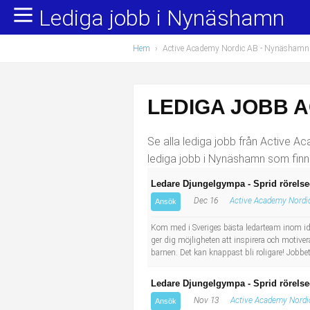
Lediga jobb i Nynäshamn
Yrkesområden
Populära jobb
Hem
›
Active Academy Nordic AB - Nynäshamn
Administration, ekonomi, juridik
Undersköterska, hemtjänst och äldreboende
Bygg och anläggning
Städare/Lokalvårdare
LEDIGA JOBB 
Chefer och verksamhetsledare
Barnskötare
Se alla lediga jobb från Active A
Data/IT
Lärare i förskola/Förskollärare
lediga jobb i Nynäshamn som finn
Ledare Djungelgympa - Sprid rörelse
Försäljning, inköp, marknadsföring
Lagerarbetare
Dec 16
Active Academy Nordi
Ansök
Hantverksyrken
Bussförare/Busschaufför
Kom med i Sveriges bästa ledarteam inom idrot
ger dig möjligheten att inspirera och motivera
barnen. Det kan knappast bli roligare! Jobbe
Hotell, restaurang, storhushåll
Elevassistent
Ledare Djungelgympa - Sprid rörelse
Hälso- och sjukvård
Personlig assistent
Nov 13
Active Academy Nordi
Ansök